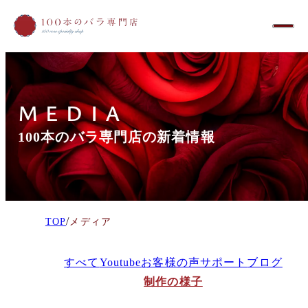
MEDIA
100本のバラ専門店の新着情報
/
TOP
メディア
すべて
Youtube
お客様の声
サポート
ブログ
制作の様子